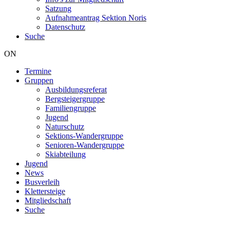
Satzung
Aufnahmeantrag Sektion Noris
Datenschutz
Suche
ON
Termine
Gruppen
Hauptnavigation
Ausbildungsreferat
Bergsteigergruppe
Familiengruppe
Jugend
Naturschutz
Sektions-Wandergruppe
Senioren-Wandergruppe
Skiabteilung
Jugend
News
Busverleih
Klettersteige
Mitgliedschaft
Suche