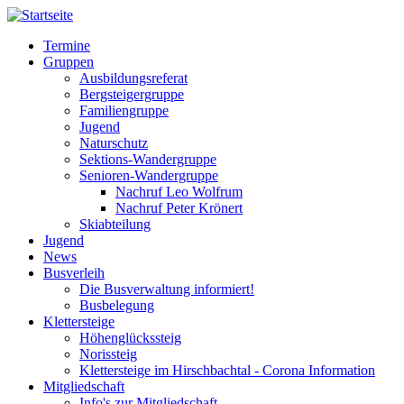
Direkt
zum
Termine
Inhalt
Gruppen
Hauptnavigation
Ausbildungsreferat
Bergsteigergruppe
Familiengruppe
Jugend
Naturschutz
Sektions-Wandergruppe
Senioren-Wandergruppe
Nachruf Leo Wolfrum
Nachruf Peter Krönert
Skiabteilung
Jugend
News
Busverleih
Die Busverwaltung informiert!
Busbelegung
Klettersteige
Höhenglückssteig
Norissteig
Klettersteige im Hirschbachtal - Corona Information
Mitgliedschaft
Info's zur Mitgliedschaft