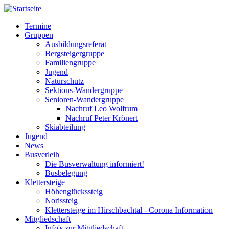
Direkt
zum
Termine
Inhalt
Gruppen
Hauptnavigation
Ausbildungsreferat
Bergsteigergruppe
Familiengruppe
Jugend
Naturschutz
Sektions-Wandergruppe
Senioren-Wandergruppe
Nachruf Leo Wolfrum
Nachruf Peter Krönert
Skiabteilung
Jugend
News
Busverleih
Die Busverwaltung informiert!
Busbelegung
Klettersteige
Höhenglückssteig
Norissteig
Klettersteige im Hirschbachtal - Corona Information
Mitgliedschaft
Info's zur Mitgliedschaft