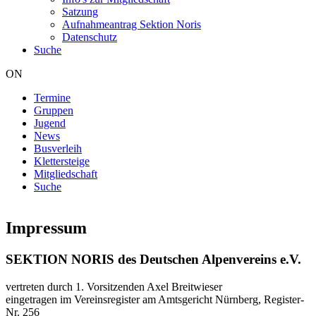
Satzung
Aufnahmeantrag Sektion Noris
Datenschutz
Suche
ON
Termine
Gruppen
Hauptnavigation
Jugend
News
Busverleih
Klettersteige
Mitgliedschaft
Suche
Impressum
SEKTION NORIS des Deutschen Alpenvereins e.V.
vertreten durch 1. Vorsitzenden Axel Breitwieser
eingetragen im Vereinsregister am Amtsgericht Nürnberg, Register-
Nr. 256