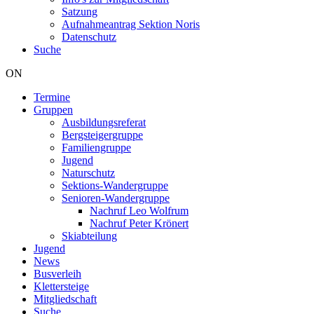
Satzung
Aufnahmeantrag Sektion Noris
Datenschutz
Suche
ON
Termine
Gruppen
Hauptnavigation
Ausbildungsreferat
Bergsteigergruppe
Familiengruppe
Jugend
Naturschutz
Sektions-Wandergruppe
Senioren-Wandergruppe
Nachruf Leo Wolfrum
Nachruf Peter Krönert
Skiabteilung
Jugend
News
Busverleih
Klettersteige
Mitgliedschaft
Suche