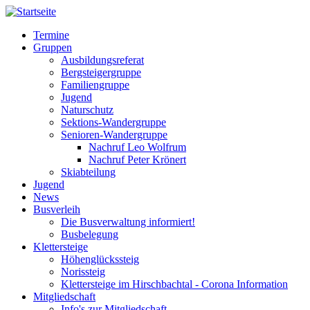
Direkt
zum
Termine
Inhalt
Gruppen
Hauptnavigation
Ausbildungsreferat
Bergsteigergruppe
Familiengruppe
Jugend
Naturschutz
Sektions-Wandergruppe
Senioren-Wandergruppe
Nachruf Leo Wolfrum
Nachruf Peter Krönert
Skiabteilung
Jugend
News
Busverleih
Die Busverwaltung informiert!
Busbelegung
Klettersteige
Höhenglückssteig
Norissteig
Klettersteige im Hirschbachtal - Corona Information
Mitgliedschaft
Info's zur Mitgliedschaft