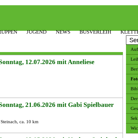
RUPPEN
JUGEND
NEWS
BUSVERLEIH
KLETT
Se
Auf
Lei
onntag, 12.07.2026 mit Anneliese
Ber
Fot
Bib
Der
Sonntag, 21.06.2026 mit Gabi Spielbauer
Ges
Sek
Steinach, ca. 10 km
Wic