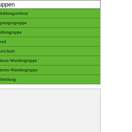
uppen
bildungsreferat
gsteigergruppe
iliengruppe
end
urschutz
tions-Wandergruppe
ioren-Wandergruppe
abteilung