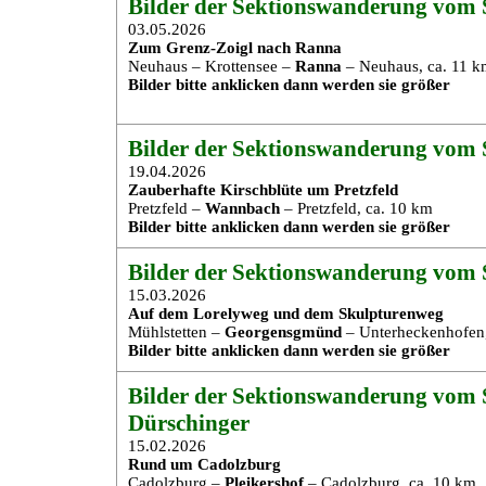
Bilder der Sektionswanderung vom S
03.05.2026
Zum Grenz-Zoigl nach Ranna
Neuhaus – Krottensee –
Ranna
– Neuhaus, ca. 11 k
Bilder bitte anklicken dann werden sie größer
Bilder der Sektionswanderung vom 
19.04.2026
Zauberhafte Kirschblüte um Pretzfeld
Pretzfeld –
Wannbach
– Pretzfeld, ca. 10 km
Bilder bitte anklicken dann werden sie größer
Bilder der Sektionswanderung vom S
15.03.2026
Auf dem Lorelyweg und dem Skulpturenweg
Mühlstetten –
Georgensgmünd
– Unterheckenhofen,
Bilder bitte anklicken dann werden sie größer
Bilder der Sektionswanderung vom S
Dürschinger
15.02.2026
Rund um Cadolzburg
Cadolzburg –
Pleikershof
– Cadolzburg, ca. 10 km