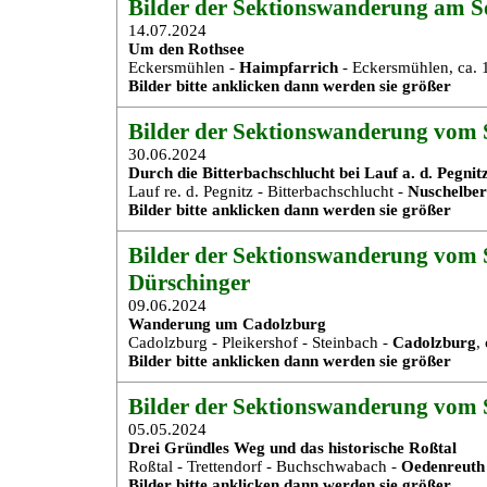
Bilder der Sektionswanderung am So
14.07.2024
Um den Rothsee
Eckersmühlen -
Haimpfarrich
- Eckersmühlen, ca.
Bilder bitte anklicken dann werden sie größer
Bilder der Sektionswanderung vom S
30.06.2024
Durch die Bitterbachschlucht bei Lauf a. d. Pegnit
Lauf re. d. Pegnitz - Bitterbachschlucht -
Nuschelbe
Bilder bitte anklicken dann werden sie größer
Bilder der Sektionswanderung vom S
Dürschinger
09.06.2024
Wanderung um Cadolzburg
Cadolzburg - Pleikershof - Steinbach -
Cadolzburg
,
Bilder bitte anklicken dann werden sie größer
Bilder der Sektionswanderung vom 
05.05.2024
Drei Gründles Weg und das historische Roßtal
Roßtal - Trettendorf - Buchschwabach -
Oedenreuth
Bilder bitte anklicken dann werden sie größer