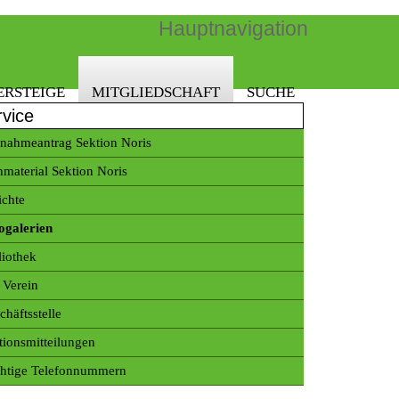
Hauptnavigation
ERSTEIGE
MITGLIEDSCHAFT
SUCHE
rvice
nahmeantrag Sektion Noris
hmaterial Sektion Noris
ichte
ogalerien
liothek
 Verein
chäftsstelle
tionsmitteilungen
htige Telefonnummern