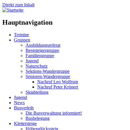
Direkt zum Inhalt
Hauptnavigation
Termine
Gruppen
Ausbildungsreferat
Bergsteigergruppe
Familiengruppe
Jugend
Naturschutz
Sektions-Wandergruppe
Senioren-Wandergruppe
Nachruf Leo Wolfrum
Nachruf Peter Krönert
Skiabteilung
Jugend
News
Busverleih
Die Busverwaltung informiert!
Busbelegung
Klettersteige
Höhenglückssteig